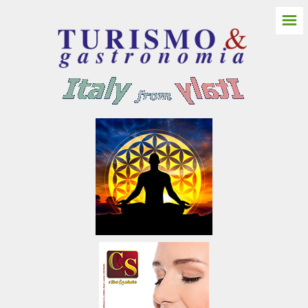
☰
HOME
ITALIA NORD
Friuli Venezia Giulia
Gorizia
Castello Spessa
Pordenone
Trieste
Udine
Aquileia