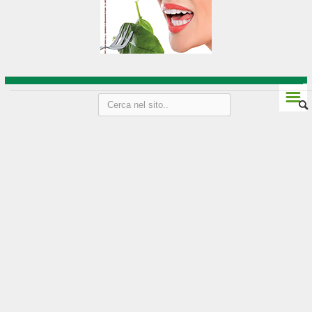
Vini Friuli-Venezia Giulia
Strada del vino e sapori
Liguria
☰
Genova
Imperia
La Spezia
Le Cinque Terre
Savona
Vini della Liguria
Lombardia