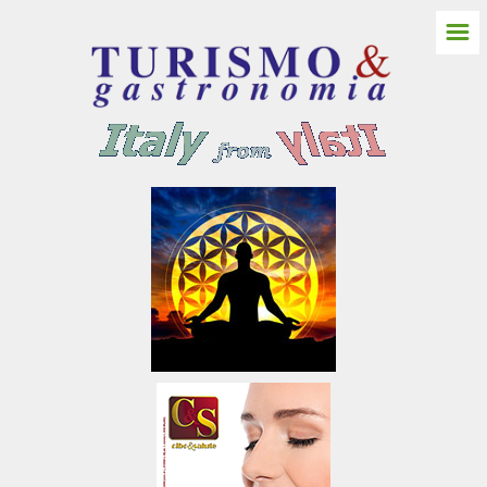
☰
HOME
ITALIA NORD
Friuli Venezia Giulia
Gorizia
Castello Spessa
Pordenone
Trieste
Udine
Aquileia