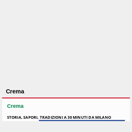
Vini della Basilicata
Calabria
Catanzaro
Food Tasting Event
Cosenza
Museo della liquirizia
Provincia
Crema
Crotone
Crema
Città del Mediterraneo
STORIA, SAPORI, TRADIZIONI A 30 MINUTI DA MILANO
Reggio Calabria
Crema
, baluardo