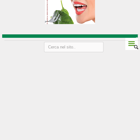
Vini Friuli-Venezia Giulia
Strada del vino e sapori
Liguria
☰
Genova
Imperia
La Spezia
Le Cinque Terre
Savona
Vini della Liguria
Lombardia